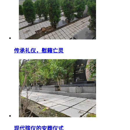
传承礼仪，慰藉亡灵
现代殡仪的安葬仪式