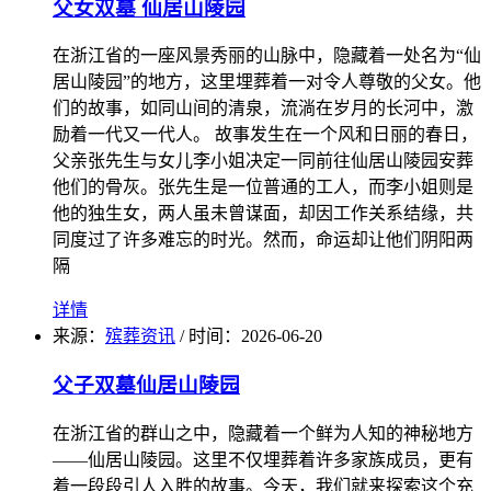
父女双墓 仙居山陵园
在浙江省的一座风景秀丽的山脉中，隐藏着一处名为“仙
居山陵园”的地方，这里埋葬着一对令人尊敬的父女。他
们的故事，如同山间的清泉，流淌在岁月的长河中，激
励着一代又一代人。 故事发生在一个风和日丽的春日，
父亲张先生与女儿李小姐决定一同前往仙居山陵园安葬
他们的骨灰。张先生是一位普通的工人，而李小姐则是
他的独生女，两人虽未曾谋面，却因工作关系结缘，共
同度过了许多难忘的时光。然而，命运却让他们阴阳两
隔
详情
来源：
殡葬资讯
/
时间：
2026-06-20
父子双墓仙居山陵园
在浙江省的群山之中，隐藏着一个鲜为人知的神秘地方
——仙居山陵园。这里不仅埋葬着许多家族成员，更有
着一段段引人入胜的故事。今天，我们就来探索这个充