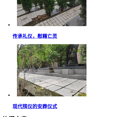
传承礼仪，慰藉亡灵
现代殡仪的安葬仪式